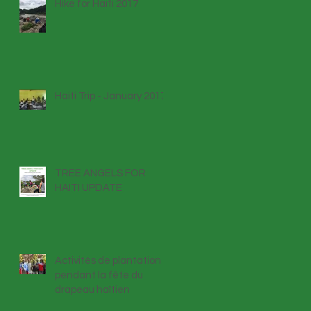
Hike for Haiti 2017
Haiti Trip - January 2017
TREE ANGELS FOR
HAITI UPDATE
Activités de plantation
pendant la fête du
drapeau haïtien