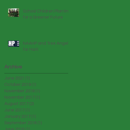
School Children Planting
for a Greener Future
NAAHP and Tree Angels
for Haiti
Archive
June 2021
(1)
1 post
October 2019
(1)
1 post
November 2018
(1)
1 post
November 2017
(1)
1 post
August 2017
(2)
2 posts
June 2017
(1)
1 post
January 2017
(1)
1 post
September 2016
(1)
1 post
June 2016
(1)
1 post