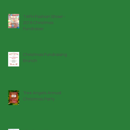
TAFH Fashion Show! -
2019 Christmas
Fundraiser
Christmas Fundraising
Brunch
Tree Angels Annual
Christmas Party