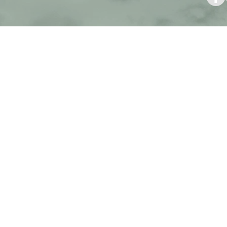
A t
bie
a
com
ai