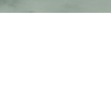
ir
mes de
aires
nges
les et
r une