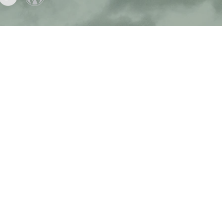
Aidez nous a semer de l'espo
ravers l'éducation, des program
n-être, des activités communaut
insi la plantation d'arbres, les A
Forestiers pour Haïti aideront à
battre des catastrophes naturel
deront la population à développe